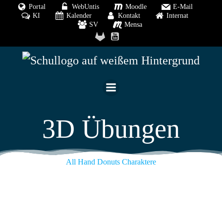
Zum
Portal
WebUntis
Moodle
E-Mail
KI
Kalender
Kontakt
Internat
Inhalt
SV
Mensa
springen
3D Übungen
All
Hand
Donuts
Charaktere