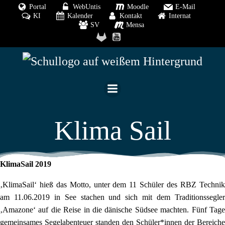
Zum
Portal
WebUntis
Moodle
E-Mail
KI
Kalender
Kontakt
Internat
Inhalt
SV
Mensa
springen
Klima Sail
KlimaSail 2019
‚KlimaSail‘ hieß das Motto, unter dem 11 Schüler des RBZ Technik
am 11.06.2019 in See stachen und sich mit dem Traditionssegler
‚Amazone‘ auf die Reise in die dänische Südsee machten. Fünf Tage
gemeinsames Segelabenteuer standen den Schüler*innen der Bereiche