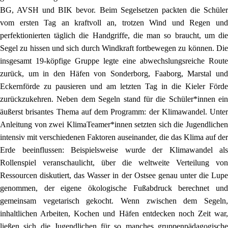
BG, AVSH und BIK bevor. Beim Segelsetzen packten die Schüler
vom ersten Tag an kraftvoll an, trotzen Wind und Regen und
perfektionierten täglich die Handgriffe, die man so braucht, um die
Segel zu hissen und sich durch Windkraft fortbewegen zu können. Die
insgesamt 19-köpfige Gruppe legte eine abwechslungsreiche Route
zurück, um in den Häfen von Sonderborg, Faaborg, Marstal und
Eckernförde zu pausieren und am letzten Tag in die Kieler Förde
zurückzukehren. Neben dem Segeln stand für die Schüler*innen ein
äußerst brisantes Thema auf dem Programm: der Klimawandel. Unter
Anleitung von zwei KlimaTeamer*innen setzten sich die Jugendlichen
intensiv mit verschiedenen Faktoren auseinander, die das Klima auf der
Erde beeinflussen: Beispielsweise wurde der Klimawandel als
Rollenspiel veranschaulicht, über die weltweite Verteilung von
Ressourcen diskutiert, das Wasser in der Ostsee genau unter die Lupe
genommen, der eigene ökologische Fußabdruck berechnet und
gemeinsam vegetarisch gekocht. Wenn zwischen dem Segeln,
inhaltlichen Arbeiten, Kochen und Häfen entdecken noch Zeit war,
ließen sich die Jugendlichen für so manches gruppenpädagogische