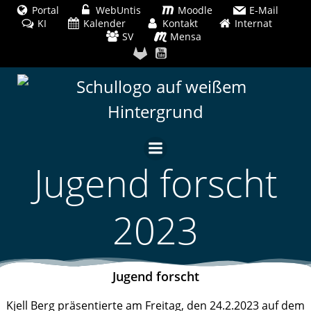
Zum
Portal
WebUntis
Moodle
E-Mail
KI
Kalender
Inhalt
Kontakt
Internat
SV
Mensa
springen
Jugend forscht
2023
Jugend forscht
Kjell Berg präsentierte am Freitag, den 24.2.2023 auf dem